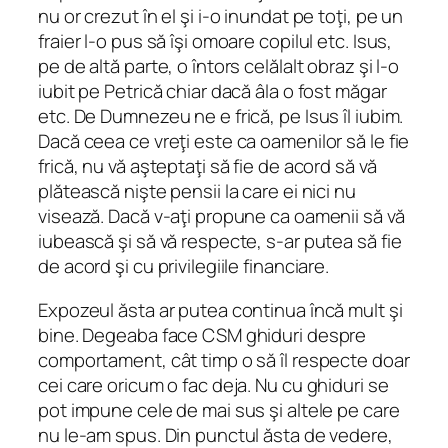
nu or crezut în el şi i-o inundat pe toţi, pe un
fraier l-o pus să îşi omoare copilul etc. Isus,
pe de altă parte, o întors celălalt obraz şi l-o
iubit pe Petrică chiar dacă âla o fost măgar
etc. De Dumnezeu ne e frică, pe Isus îl iubim.
Dacă ceea ce vreţi este ca oamenilor să le fie
frică, nu vă aşteptaţi să fie de acord să vă
plătească nişte pensii la care ei nici nu
visează. Dacă v-aţi propune ca oamenii să vă
iubească şi să vă respecte, s-ar putea să fie
de acord şi cu privilegiile financiare.
Expozeul ăsta ar putea continua încă mult şi
bine. Degeaba face CSM ghiduri despre
comportament, cât timp o să îl respecte doar
cei care oricum o fac deja. Nu cu ghiduri se
pot impune cele de mai sus şi altele pe care
nu le-am spus. Din punctul ăsta de vedere,