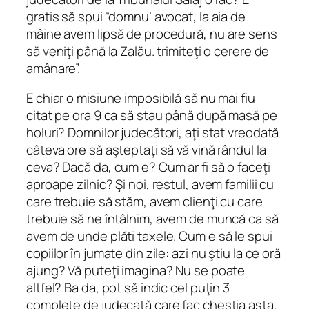
gratis să spui “domnu’ avocat, la aia de
mâine avem lipsă de procedură, nu are sens
să veniţi până la Zalău. trimiteţi o cerere de
amânare”.
E chiar o misiune imposibilă să nu mai fiu
citat pe ora 9 ca să stau până după masă pe
holuri? Domnilor judecători, aţi stat vreodată
câteva ore să aşteptaţi să vă vină rândul la
ceva? Dacă da, cum e? Cum ar fi să o faceţi
aproape zilnic? Şi noi, restul, avem familii cu
care trebuie să stăm, avem clienţi cu care
trebuie să ne întâlnim, avem de muncă ca să
avem de unde plăti taxele. Cum e să le spui
copiilor în jumate din zile: azi nu ştiu la ce oră
ajung? Vă puteţi imagina? Nu se poate
altfel? Ba da, pot să indic cel puţin 3
complete de judecată care fac chestia asta.