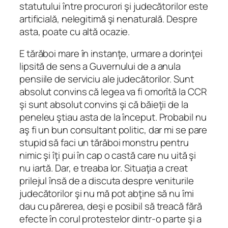
statutului între procurori şi judecătorilor este
artificială, nelegitimă şi nenaturală. Despre
asta, poate cu altă ocazie.
E tărăboi mare în instanţe, urmare a dorinţei
lipsită de sens a Guvernului de a anula
pensiile de serviciu ale judecătorilor. Sunt
absolut convins că legea va fi omorîtă la CCR
şi sunt absolut convins şi că băieţii de la
peneleu ştiau asta de la început. Probabil nu
aş fi un bun consultant politic, dar mi se pare
stupid să faci un tărăboi monstru pentru
nimic şi îţi pui în cap o castă care nu uită şi
nu iartă. Dar, e treaba lor. Situaţia a creat
prilejul însă de a discuta despre veniturile
judecătorilor şi nu mă pot abţine să nu îmi
dau cu părerea, deşi e posibil să treacă fără
efecte în corul protestelor dintr-o parte şi a