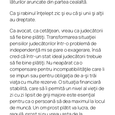
lăturilor aruncate din partea cealaltă.
Ca şi rabinul înţelept zic şi eu că şi unii şi alţii
au dreptate.
Ca avocat, ca cetăţean, vreau ca judecătorii
să fie bine plătiţi. Transformarea situaţiei
pensiilor judecătorilor într-o problemă de
independenţă mi se pare o exagerare, însă
cred că într-un stat ideal judecătorii trebuie
să fie bine plătiţi. Nu neapărat ca o
compensare pentru incompatibilităţile care li
se impun sau pentru obligaţia de a-şi trăi
viaţa cu multe rezerve. O situaţia financiară
stabilită, care să îi permită un nivel al vieţii de
zi cu zi lipsit de griji majore este esenţial
pentru ca o persoană să dea maximul la locul
de muncă. Un om prost plătit va lucra, de
regulă, prost şi nu vreau asta de la