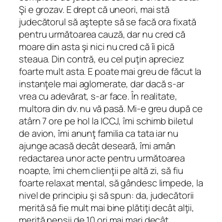
Şi e grozav. E drept că uneori, mai stă
judecătorul să aştepte să se facă ora fixată
pentru următoarea cauză, dar nu cred că
moare din asta şi nici nu cred că îi pică
steaua. Din contră, eu cel puţin apreciez
foarte mult asta. E poate mai greu de făcut la
instanţele mai aglomerate, dar dacă s-ar
vrea cu adevărat, s-ar face. În realitate,
multora din dv. nu vă pasă. Mi-e greu după ce
atârn 7 ore pe hol la ICCJ, îmi schimb biletul
de avion, îmi anunţ familia ca tata iar nu
ajunge acasă decât deseară, îmi amân
redactarea unor acte pentru următoarea
noapte, îmi chem clienţii pe altă zi, să fiu
foarte relaxat mental, să gândesc limpede, la
nivel de principiu şi să spun: da, judecătorii
merită să fie mult mai bine plătiţi decât alţii,
merită pensii de 10 ori mai mari decât