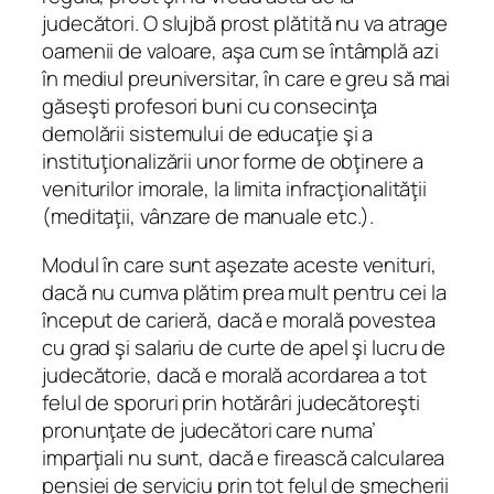
judecători. O slujbă prost plătită nu va atrage
oamenii de valoare, aşa cum se întâmplă azi
în mediul preuniversitar, în care e greu să mai
găseşti profesori buni cu consecinţa
demolării sistemului de educaţie şi a
instituţionalizării unor forme de obţinere a
veniturilor imorale, la limita infracţionalităţii
(meditaţii, vânzare de manuale etc.).
Modul în care sunt aşezate aceste venituri,
dacă nu cumva plătim prea mult pentru cei la
început de carieră, dacă e morală povestea
cu grad şi salariu de curte de apel şi lucru de
judecătorie, dacă e morală acordarea a tot
felul de sporuri prin hotărâri judecătoreşti
pronunţate de judecători care numa’
imparţiali nu sunt, dacă e firească calcularea
pensiei de serviciu prin tot felul de şmecherii