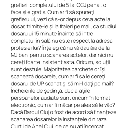
grefierii completului de 5 la ICCJ penal, o
face şi e gratis. Cum ar fi să spuneţi
grefierului, vezi că s-or depus ceva acte la
dosar, trimite-le şi la fraieri pe mail, ca studiul
dosarului 15 minute înainte să intre
completul în sală nu este respect la adresa
profesiei lui? Înţeleg că nu vă dau ăia de la
MJ bani pentru scanarea actelor, dar nici nu
cereţi foarte insistent asta. Oricum, soluţii
sunt destule. Majoritatea parchetelor îşi
scanează dosarele, cum ar fi să le cereţi
dosarul de UP scanat şi să mi-l daţi pe mail?
Încheierile de şedinţă, declaraţiile
persoanelor audiate sunt oricum în format
electronic, cum ar fi măcar pe alea să le văd?
Dacă Baroul Cluj o fost de acord să finanţeze
scanarea dosarelor la instanţele din raza
Curţii de Apel Cluj, de ce nu aţi încercat