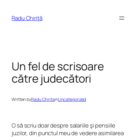
Skip
to
Radu Chiriţă
content
Un fel de scrisoare
către judecători
Written by
Radu Chirita
in
Uncategorized
O să scriu doar despre salariile şi pensiile
juzilor, din punctul meu de vedere asimilarea