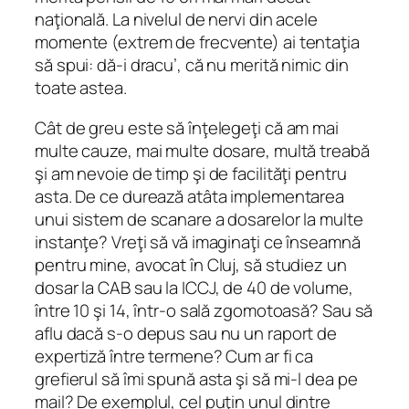
naţională. La nivelul de nervi din acele
momente (extrem de frecvente) ai tentaţia
să spui: dă-i dracu’, că nu merită nimic din
toate astea.
Cât de greu este să înţelegeţi că am mai
multe cauze, mai multe dosare, multă treabă
şi am nevoie de timp şi de facilităţi pentru
asta. De ce durează atâta implementarea
unui sistem de scanare a dosarelor la multe
instanţe? Vreţi să vă imaginaţi ce înseamnă
pentru mine, avocat în Cluj, să studiez un
dosar la CAB sau la ICCJ, de 40 de volume,
între 10 şi 14, într-o sală zgomotoasă? Sau să
aflu dacă s-o depus sau nu un raport de
expertiză între termene? Cum ar fi ca
grefierul să îmi spună asta şi să mi-l dea pe
mail? De exemplul, cel puţin unul dintre