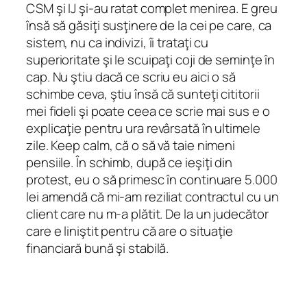
CSM şi IJ şi-au ratat complet menirea. E greu
însă să găsiţi susţinere de la cei pe care, ca
sistem, nu ca indivizi, îi trataţi cu
superioritate şi le scuipaţi coji de seminţe în
cap. Nu ştiu dacă ce scriu eu aici o să
schimbe ceva, ştiu însă că sunteţi cititorii
mei fideli şi poate ceea ce scrie mai sus e o
explicaţie pentru ura revârsată în ultimele
zile. Keep calm, că o să vă taie nimeni
pensiile. În schimb, după ce ieşiţi din
protest, eu o să primesc în continuare 5.000
lei amendă că mi-am reziliat contractul cu un
client care nu m-a plătit. De la un judecător
care e liniştit pentru că are o situaţie
financiară bună şi stabilă.