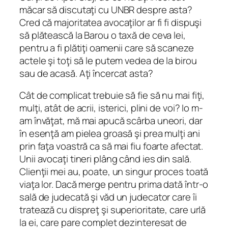
măcar să discutaţi cu UNBR despre asta?
Cred că majoritatea avocaţilor ar fi fi dispuşi
să plătească la Barou o taxă de ceva lei,
pentru a fi plătiţi oamenii care să scaneze
actele şi toţi să le putem vedea de la birou
sau de acasă. Aţi încercat asta?
Cât de complicat trebuie să fie să nu mai fiţi,
mulţi, atât de acrii, isterici, plini de voi? Io m-
am învăţat, mă mai apucă scârba uneori, dar
în esenţă am pielea groasă şi prea mulţi ani
prin faţa voastră ca să mai fiu foarte afectat.
Unii avocaţi tineri plâng când ies din sală.
Clienţii mei au, poate, un singur proces toată
viaţa lor. Dacă merge pentru prima dată într-o
sală de judecată şi văd un judecator care îi
tratează cu dispreţ şi superioritate, care urlă
la ei, care pare complet dezinteresat de