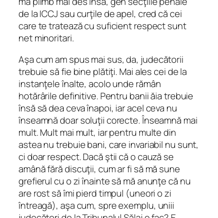
mă plimb mai des însă, gen secţiile penale
de la ICCJ sau curţile de apel, cred că cei
care te tratează cu suficient respect sunt
net minoritari.
Aşa cum am spus mai sus, da, judecătorii
trebuie să fie bine plătiţi. Mai ales cei de la
instanţele înalte, acolo unde rămân
hotărârile definitive. Pentru banii ăia trebuie
însă să dea ceva înapoi, iar acel ceva nu
înseamnă doar soluţii corecte. Înseamnă mai
mult. Mult mai mult, iar pentru multe din
astea nu trebuie bani, care invariabil nu sunt,
ci doar respect. Dacă ştii că o cauză se
amână fără discuţii, cum ar fi să mă sune
grefierul cu o zi înainte să mă anunţe că nu
are rost să îmi pierd timpul (uneori o zi
întreagă), aşa cum, spre exemplu, uniii
judecători de la Tribunalul Sălaj o fac? E