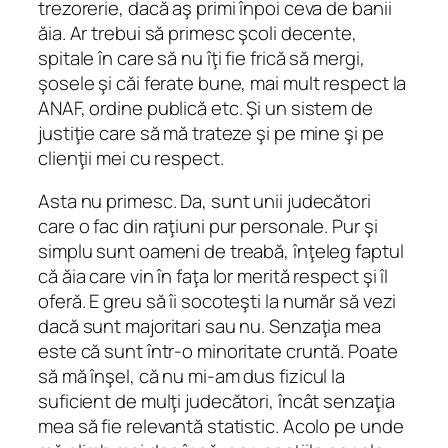
trezorerie, dacă aş primi înpoi ceva de banii
ăia. Ar trebui să primesc şcoli decente,
spitale în care să nu îţi fie frică să mergi,
şosele şi căi ferate bune, mai mult respect la
ANAF, ordine publică etc. Şi un sistem de
justiţie care să mă trateze şi pe mine şi pe
clienţii mei cu respect.
Asta nu primesc. Da, sunt unii judecători
care o fac din raţiuni pur personale. Pur şi
simplu sunt oameni de treabă, înţeleg faptul
că ăia care vin în faţa lor merită respect şi îl
oferă. E greu să îi socoteşti la număr să vezi
dacă sunt majoritari sau nu. Senzaţia mea
este că sunt într-o minoritate cruntă. Poate
să mă înşel, că nu mi-am dus fizicul la
suficient de mulţi judecători, încât senzaţia
mea să fie relevantă statistic. Acolo pe unde