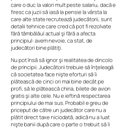
care o duc la valori mult peste salariu, dacă e
firesc ca juzii să iasă la pensie la vârsta la
care alte state recrutează judecătorii, sunt
detalii tehnice care cred că pot fi rezolvate
fără tămbălăul actual şi fără a afecta
principiul: avem nevoie, ca stat, de
judecători bine plătiţi.
Nu pot însă să ignor şi realitatea de dincolo
de principii. Judecătorii trebuie să înţeleagă
că societatea face nişte eforturi să îi
plătească de cinci ori mai bine decât pe
profi, să le plătească chiria, bilete de avion
gratis şi alte cele. Nu e ieftină respectarea
principiului de mai sus. Probabil e greu de
priceput de către un judecător care nu a
plătit direct taxe niciodată, adică nu a luat
nişte banii după care o parte o trebuit să îi