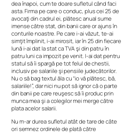
dea înapoi, cum te doare sufletul când faci
asta. Firma pe care o conduc, plus cei 25 de
avocaţi din cadrul ei, plătesc anual sume
imense către stat, din banii care or ajuns în
conturile noastre. Pe care i-ai văzut, te-ai
simţit împlinit, i-ai mirosit, iar în 25 din fiecare
lună i-ai dat la stat ca TVA şi din patru în
patru luni ca impozit pe venit. I-ai dat pentru
statul să îi spargă pe tot felul de chestii,
inclusiv pe salariile şi pensiile judecătorilor.
Nu o să bag textul ăla cu “io vă plătesc, bă,
salariile!”, dar nici nu pot să ignor că o parte
din banii pe care reuşesc să îi produc prin
munca mea şi a colegilor mei merge către
plata acelor salarii.
Nu m-ar durea sufletul atât de tare de câte
ori semnez ordinele de plată către