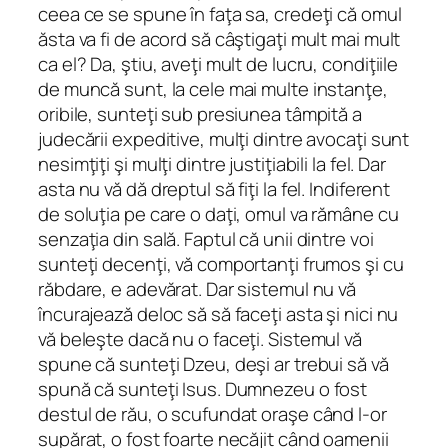
ceea ce se spune în faţa sa, credeţi că omul
ăsta va fi de acord să câştigaţi mult mai mult
ca el? Da, ştiu, aveţi mult de lucru, condiţiile
de muncă sunt, la cele mai multe instanţe,
oribile, sunteţi sub presiunea tâmpită a
judecării expeditive, mulţi dintre avocaţi sunt
nesimţiţi şi mulţi dintre justiţiabili la fel. Dar
asta nu vă dă dreptul să fiţi la fel. Indiferent
de soluţia pe care o daţi, omul va rămâne cu
senzaţia din sală. Faptul că unii dintre voi
sunteţi decenţi, vă comportanţi frumos şi cu
răbdare, e adevărat. Dar sistemul nu vă
încurajează deloc să să faceţi asta şi nici nu
vă beleşte dacă nu o faceţi. Sistemul vă
spune că sunteţi Dzeu, deşi ar trebui să vă
spună că sunteţi Isus. Dumnezeu o fost
destul de rău, o scufundat oraşe când l-or
supărat, o fost foarte necăjit când oamenii