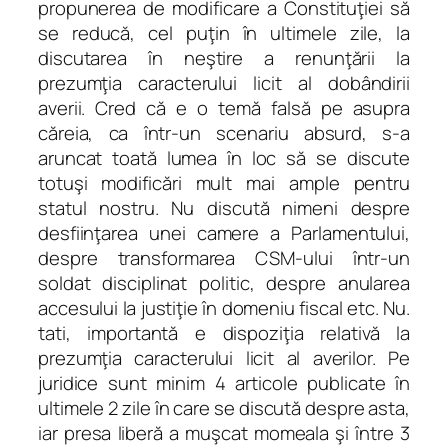
propunerea de modificare a Constituţiei să
se reducă, cel puţin în ultimele zile, la
discutarea în neştire a renunţării la
prezumţia caracterului licit al dobândirii
averii. Cred că e o temă falsă pe asupra
căreia, ca într-un scenariu absurd, s-a
aruncat toată lumea în loc să se discute
totuşi modificări mult mai ample pentru
statul nostru. Nu discută nimeni despre
desfiinţarea unei camere a Parlamentului,
despre transformarea CSM-ului într-un
soldat disciplinat politic, despre anularea
accesului la justiţie în domeniu fiscal etc. Nu.
tati, importantă e dispoziţia relativă la
prezumţia caracterului licit al averilor. Pe
juridice sunt minim 4 articole publicate în
ultimele 2 zile în care se discută despre asta,
iar presa liberă a muşcat momeala şi între 3