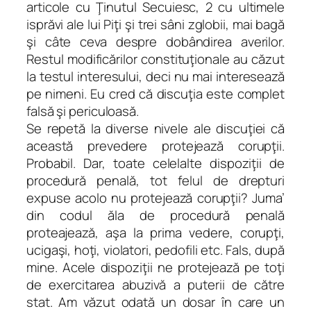
articole cu Ţinutul Secuiesc, 2 cu ultimele
isprăvi ale lui Piţi şi trei sâni zglobii, mai bagă
şi câte ceva despre dobândirea averilor.
Restul modificărilor constituţionale au căzut
la testul interesului, deci nu mai interesează
pe nimeni. Eu cred că discuţia este complet
falsă şi periculoasă.
Se repetă la diverse nivele ale discuţiei că
această prevedere protejează corupţii.
Probabil. Dar, toate celelalte dispoziţii de
procedură penală, tot felul de drepturi
expuse acolo nu protejează corupţii? Juma’
din codul ăla de procedură penală
proteajează, aşa la prima vedere, corupţi,
ucigaşi, hoţi, violatori, pedofili etc. Fals, după
mine. Acele dispoziţii ne protejează pe toţi
de exercitarea abuzivă a puterii de către
stat. Am văzut odată un dosar în care un