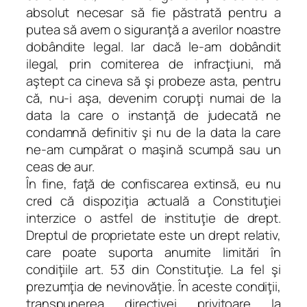
absolut necesar să fie păstrată pentru a
putea să avem o siguranţă a averilor noastre
dobândite legal. Iar dacă le-am dobândit
ilegal, prin comiterea de infracţiuni, mă
aştept ca cineva să şi probeze asta, pentru
că, nu-i aşa, devenim corupţi numai de la
data la care o instanţă de judecată ne
condamnă definitiv şi nu de la data la care
ne-am cumpărat o maşină scumpă sau un
ceas de aur.
În fine, faţă de confiscarea extinsă, eu nu
cred că dispoziţia actuală a Constituţiei
interzice o astfel de instituţie de drept.
Dreptul de proprietate este un drept relativ,
care poate suporta anumite limitări în
condiţiile art. 53 din Constituţie. La fel şi
prezumţia de nevinovăţie. În aceste condiţii,
transpunerea directivei privitoare la