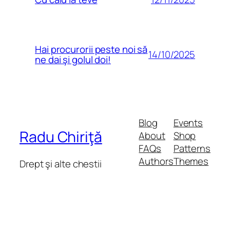
Hai procurorii peste noi să
14/10/2025
ne dai şi golul doi!
Blog
Events
Radu Chiriţă
About
Shop
FAQs
Patterns
Authors
Themes
Drept şi alte chestii