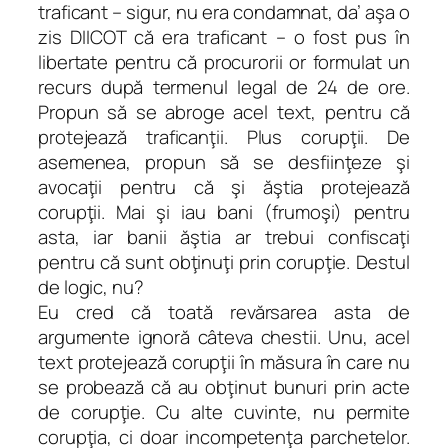
traficant – sigur, nu era condamnat, da’ aşa o
zis DIICOT că era traficant – o fost pus în
libertate pentru că procurorii or formulat un
recurs după termenul legal de 24 de ore.
Propun să se abroge acel text, pentru că
protejează traficanţii. Plus corupţii. De
asemenea, propun să se desfiinţeze şi
avocaţii pentru că şi ăştia protejează
corupţii. Mai şi iau bani (frumoşi) pentru
asta, iar banii ăştia ar trebui confiscaţi
pentru că sunt obţinuţi prin corupţie. Destul
de logic, nu?
Eu cred că toată revărsarea asta de
argumente ignoră câteva chestii. Unu, acel
text protejează corupţii în măsura în care nu
se probează că au obţinut bunuri prin acte
de corupţie. Cu alte cuvinte, nu permite
corupţia, ci doar incompetenţa parchetelor.