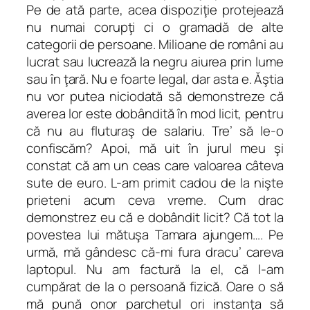
Pe de ată parte, acea dispoziţie protejează
nu numai corupţi ci o gramadă de alte
categorii de persoane. Milioane de români au
lucrat sau lucrează la negru aiurea prin lume
sau în ţară. Nu e foarte legal, dar asta e. Ăştia
nu vor putea niciodată să demonstreze că
averea lor este dobândită în mod licit, pentru
că nu au fluturaş de salariu. Tre’ să le-o
confiscăm? Apoi, mă uit în jurul meu şi
constat că am un ceas care valoarea câteva
sute de euro. L-am primit cadou de la nişte
prieteni acum ceva vreme. Cum drac
demonstrez eu că e dobândit licit? Că tot la
povestea lui mătuşa Tamara ajungem…. Pe
urmă, mă gândesc că-mi fura dracu’ careva
laptopul. Nu am factură la el, că l-am
cumpărat de la o persoană fizică. Oare o să
mă pună onor parchetul ori instanţa să