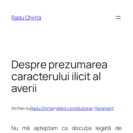
Skip
to
Radu Chiriţă
content
Despre prezumarea
caracterului ilicit al
averii
Written by
Radu Chirita
in
drept constitutional
, 
Parlament
Nu mă aşteptam ca discuţia legată de