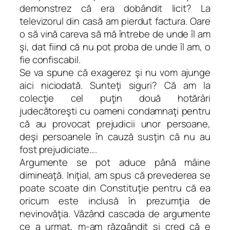
demonstrez că era dobândit licit? La
televizorul din casă am pierdut factura. Oare
o să vină careva să mă întrebe de unde îl am
şi, dat fiind că nu pot proba de unde îl am, o
fie confiscabil.
Se va spune că exagerez şi nu vom ajunge
aici niciodată. Sunteţi siguri? Că am la
colecţie cel puţin două hotărâri
judecătoreşti cu oameni condamnaţi pentru
că au provocat prejudicii unor persoane,
deşi persoanele în cauză susţin că nu au
fost prejudiciate….
Argumente se pot aduce până mâine
dimineaţă. Iniţial, am spus că prevederea se
poate scoate din Constituţie pentru că ea
oricum este inclusă în prezumţia de
nevinovăţia. Văzând cascada de argumente
ce a urmat, m-am răzgândit şi cred că e