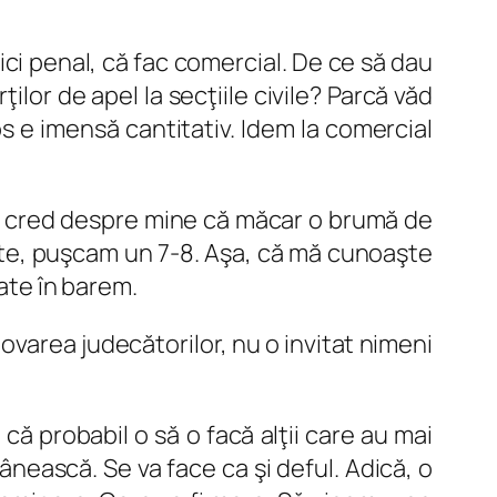
l, nici penal, că fac comercial. De ce să dau
ilor de apel la secţiile civile? Parcă văd
s e imensă cantitativ. Idem la comercial
 io cred despre mine că măcar o brumă de
oate, puşcam un 7-8. Aşa, că mă cunoaşte
tate în barem.
movarea judecătorilor, nu o invitat nimeni
că probabil o să o facă alţii care au mai
ânească. Se va face ca şi deful. Adică, o