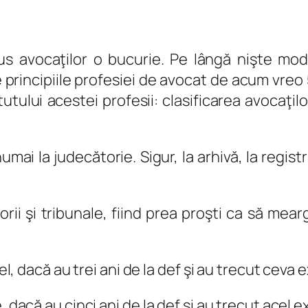
 avocaţilor o bucurie. Pe lângă nişte modifi
e principiile profesiei de avocat de acum vre
tului acestei profesii: clasificarea avocaţil
umai la judecătorie. Sigur, la arhivă, la registra
rii şi tribunale, fiind prea proşti ca să mear
pel, dacă au trei ani de la def şi au trecut ceva
, dacă au cinci ani de la def şi au trecut acel 