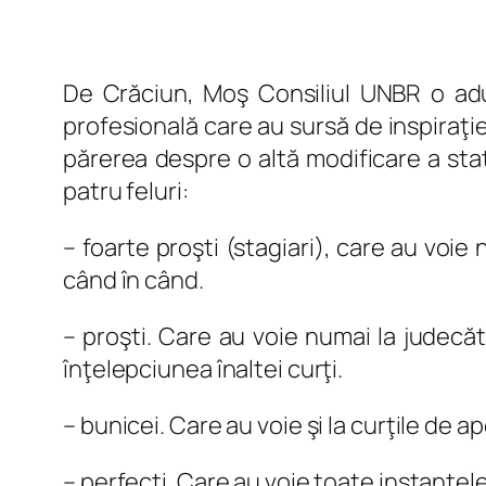
De Crăciun, Moş Consiliul UNBR o adus
profesională care au sursă de inspiraţi
părerea despre o altă modificare a statu
patru feluri:
– foarte proşti (stagiari), care au voie n
când în când.
– proşti. Care au voie numai la judecăto
înţelepciunea înaltei curţi.
– bunicei. Care au voie şi la curţile de a
– perfecţi. Care au voie toate instanţele