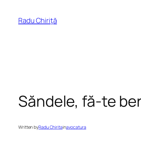
Skip
to
Radu Chiriţă
content
Săndele, fă-te ber
Written by
Radu Chirita
in
avocatura