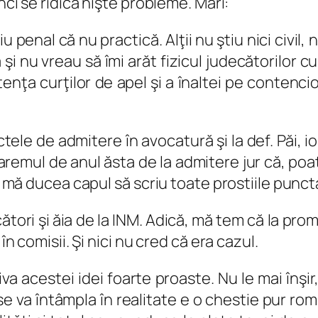
nci se ridică nişte probleme. Mari:
ştiu penal că nu practică. Alţii nu ştiu nici civi
i nu vreau să îmi arăt fizicul judecătorilor curţ
nţa curţilor de apel şi a înaltei pe contencio
tele de admitere în avocatură şi la def. Păi,
baremul de anul ăsta de la admitere jur că, p
nu mă ducea capul să scriu toate prostiile punc
cători şi ăia de la INM. Adică, mă tem că la pro
în comisii. Şi nici nu cred că era cazul.
a acestei idei foarte proaste. Nu le mai înşir, 
 va întâmpla în realitate e o chestie pur rom