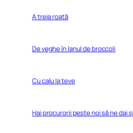
A treia roată
De veghe în lanul de broccoli
Cu calu la teve
Hai procurorii peste noi să ne dai şi