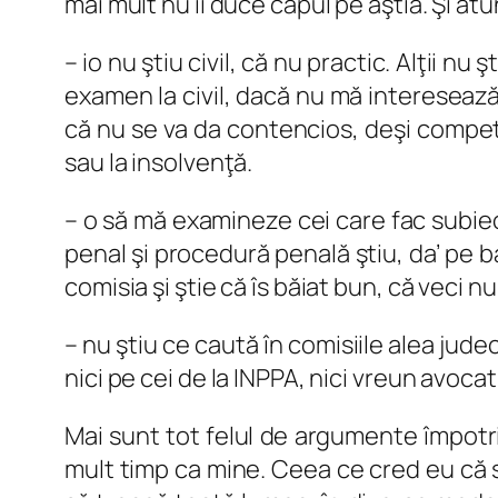
mai mult nu îi duce capul pe ăştia. Şi atu
– io nu ştiu civil, că nu practic. Alţii nu 
examen la civil, dacă nu mă interesează ş
că nu se va da contencios, deşi compete
sau la insolvenţă.
– o să mă examineze cei care fac subiec
penal şi procedură penală ştiu, da’ pe 
comisia şi ştie că îs băiat bun, că veci 
– nu ştiu ce caută în comisiile alea jude
nici pe cei de la INPPA, nici vreun avocat 
Mai sunt tot felul de argumente împotriv
mult timp ca mine. Ceea ce cred eu că se