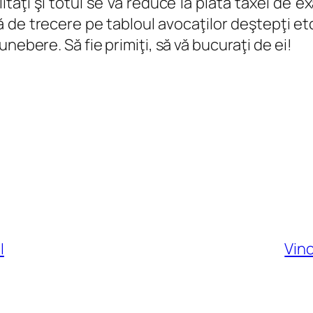
tăţi şi totul se va reduce la plata taxei de 
de trecere pe tabloul avocaţilor deştepţi etc
nebere. Să fie primiţi, să vă bucuraţi de ei!
I
Vino