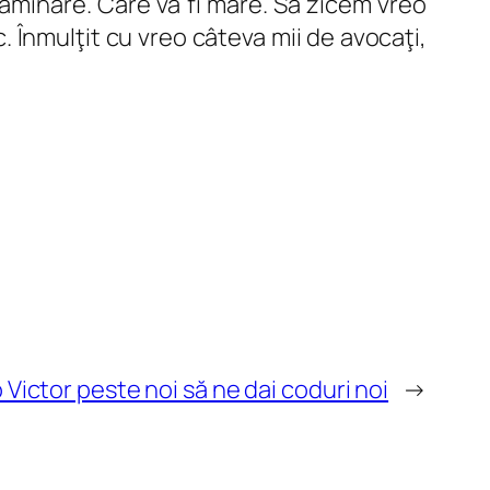
examinare. Care va fi mare. Să zicem vreo
. Înmulţit cu vreo câteva mii de avocaţi,
 Victor peste noi să ne dai coduri noi
→