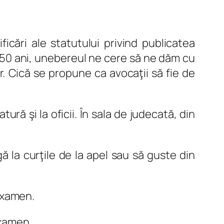
cări ale statutului privind publicatea
o 50 ani, unebereul ne cere să ne dăm cu
or. Cică se propune ca avocaţii să fie de
tură şi la oficii. În sala de judecată, din
gă la curţile de la apel sau să guste din
 examen.
examen.