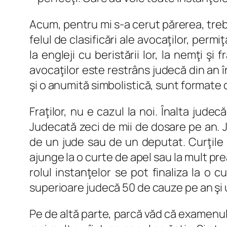
Acum, pentru mi s-a cerut părerea, treb
felul de clasificări ale avocaţilor, perm
la engleji cu beristării lor, la nemţi ş
avocaţilor este restrâns judecă din an 
şi o anumită simbolistică, sunt formate 
Fraţilor, nu e cazul la noi. Înalta jud
Judecată zeci de mii de dosare pe an. 
de un jude sau de un deputat. Curţile 
ajunge la o curte de apel sau la mult pr
rolul instanţelor se pot finaliza la o 
superioare judecă 50 de cauze pe an şi u
Pe de altă parte, parcă văd că examenul ă