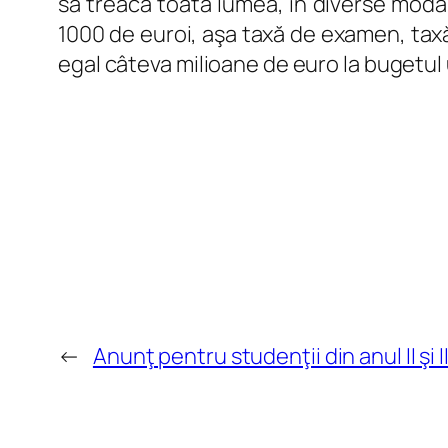
să treacă toată lumea, în diverse modali
1000 de euroi, aşa taxă de examen, taxă 
egal câteva milioane de euro la bugetul u
←
Anunţ pentru studenţii din anul II şi II