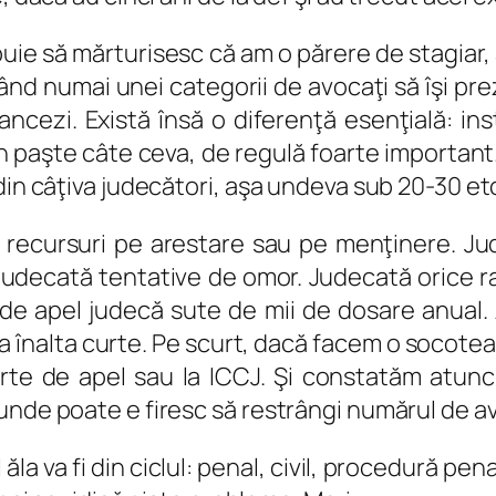
uie să mărturisesc că am o părere de stagiar, 
iţând numai unei categorii de avocaţi să îşi pre
i francezi. Există însă o diferenţă esenţială: i
în paşte câte ceva, de regulă foarte importan
din câţiva judecători, aşa undeva sub 20-30 et
ecă recursuri pe arestare sau pe menţinere. 
Judecată tentative de omor. Judecată orice ra
de apel judecă sute de mii de dosare anual.
ea înalta curte. Pe scurt, dacă facem o socote
curte de apel sau la ICCJ. Şi constatăm atun
nde poate e firesc să restrângi numărul de avoc
la va fi din ciclul: penal, civil, procedură pena