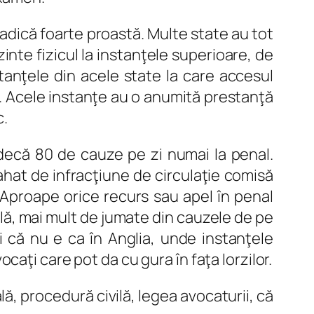
adică foarte proastă. Multe state au tot
zinte fizicul la instanţele superioare, de
nstanţele din acele state la care accesul
t. Acele instanţe au o anumită prestanţă
c.
Judecă 80 de cauze pe zi numai la penal.
hat de infracţiune de circulaţie comisă
 Aproape orice recurs sau apel în penal
ală, mai mult de jumate din cauzele de pe
ci că nu e ca în Anglia, unde instanţele
aţi care pot da cu gura în faţa lorzilor.
lă, procedură civilă, legea avocaturii, că