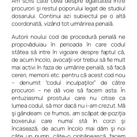
Am scris câte ceva despre egalitatea între
procurori şi restul poporului legat de studiul
dosarului. Continui azi subiectul pe o altă
coordonată, vizând tot urmărirea penală.
Autorii noului cod de procedură penală ne
propovăduiau în perioada în care codul
stătea să intre în vigoare despre faptul că,
de acum încolo, avocaţii vor trebui să fie mult
mai activi în faza de urmărire penală, să facă
cereri, memorii etc. pentru că acest cod nou
– denumit “codul inculpaţilor” de către
procurori – ne dă voie să facem asta. În
entuziasmul prostului care nu citise ca
lumea codul, să mor dacă nu i-am crezut. Mă
şi gândeam: ce frumos, am scăpat de poziţia
boxerului care numa’ stă în corzi şi
încasează, de acum încolo mai dăm şi noi
câte un pumn, câte-o ciobănească, facem