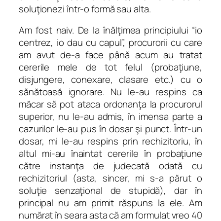
soluţionezi într-o formă sau alta.
Am fost naiv. De la înălţimea principiului “io
centrez, io dau cu capul”, procurorii cu care
am avut de-a face până acum au tratat
cererile mele de tot felul (probaţiune,
disjungere, conexare, clasare etc.) cu o
sănătoasă ignorare. Nu le-au respins ca
măcar să pot ataca ordonanţa la procurorul
superior, nu le-au admis, în imensa parte a
cazurilor le-au pus în dosar şi punct. Într-un
dosar, mi le-au respins prin rechizitoriu, în
altul mi-au înaintat cererile în probaţiune
către instanţa de judecată odată cu
rechizitoriul (asta, sincer, mi s-a părut o
soluţie senzaţional de stupidă), dar în
principal nu am primit răspuns la ele. Am
numărat în seara asta că am formulat vreo 40