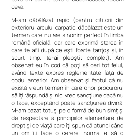
ceva.
M-am dăbălăzat rapid (pentru cititorii din
exteriorul arcului carpatic, dăbălăzat este un
termen care nu are sinonim perfect în limba
română oficială, dar care exprimă starea în
care te afli după ce eşti foarte ţanţoş şi, în
scurt timp, te-ai pleoştit complet). Am
observat eu în cod că poţi să ceri tot felul,
având texte expres reglementate faţă de
codul anterior. Am observat şi faptul că nu
există vreun termen în care onor procurorul
să îţi răspundă şi nici vreo sancţiune dacă nu
o face, exceptând poate sancţiunea divină.
M-am bazat totuşi pe o formă de bun simţ şi
de respectare a principiilor elementare de
drept şi de viaţă care îţi spun că atunci când
un om îţi face o cerere, normal e să o