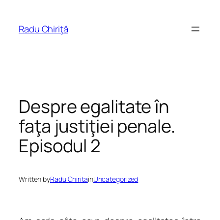
Skip
to
Radu Chiriţă
content
Despre egalitate în
faţa justiţiei penale.
Episodul 2
Written by
Radu Chirita
in
Uncategorized