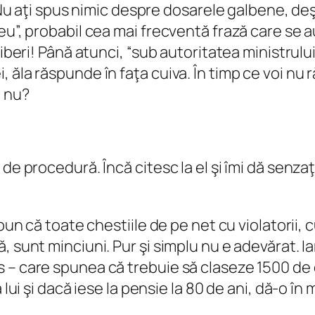
 Nu aţi spus nimic despre dosarele galbene, deşi
u”, probabil cea mai frecventă frază care se aud
liberi! Până atunci, “sub autoritatea ministrul
 ăla răspunde în faţa cuiva. În timp ce voi nu 
, nu?
de procedură. Încă citesc la el şi îmi dă senza
pun că toate chestiile de pe net cu violatorii, 
 sunt minciuni. Pur şi simplu nu e adevărat. Ia
 – care spunea că trebuie să claseze 1500 de
 lui şi dacă iese la pensie la 80 de ani, dă-o î