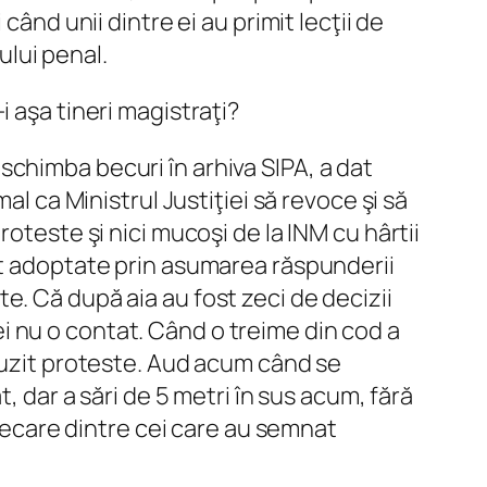
ând unii dintre ei au primit lecţii de
ului penal.
 aşa tineri magistraţi?
e schimba becuri în arhiva SIPA, a dat
al ca Ministrul Justiţiei să revoce şi să
roteste şi nici mucoşi de la INM cu hârtii
st adoptate prin asumarea răspunderii
e. Că după aia au fost zeci de decizii
 nu o contat. Când o treime din cod a
 auzit proteste. Aud acum când se
, dar a sări de 5 metri în sus acum, fără
fiecare dintre cei care au semnat