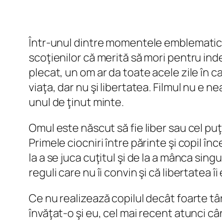
Într-unul dintre momentele emblematice 
scoţienilor că merită să mori pentru ind
plecat, un om ar da toate acele zile în c
viaţa, dar nu şi libertatea. Filmul nu e 
unul de ţinut minte.
Omul este născut să fie liber sau cel pu
Primele ciocniri între părinte şi copil în
la a se juca cuţitul şi de la a mânca sing
reguli care nu îi convin şi că libertatea î
Ce nu realizează copilul decât foarte tâ
învăţat-o şi eu, cel mai recent atunci c