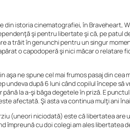
din istoria cinematografiei, în Braveheart, W
ependenţă şi pentru libertate şi că, pe patul d
are a trăit în genunchi pentru un singur moment 
neapărat o capodoperă şi nici măcar o relatare f
ţin aşa ne spune cel mai frumos pasaj din cea m
cep undeva după 6 luni când copilul începe să vre
ur până la a-şi băga degetele în priză. E punctu
i este afectată. Şi asta va continua mulţi ani înai
rziu (uneori niciodată) este că libertatea are 
ând împreună cu doi colegi am ales libertatea d