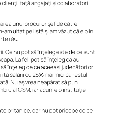
clienţi, faţă angajaţi şi colaboratori
carea unui procuror şef de către
-am uitat pe listă şi am văzut că e plin
rte rău.
fii. Ce nu pot să înţeleg este de ce sunt
scapă. La fel, pot să înţeleg că au
t să înţeleg de ce aceeaşi judecători or
ită salarii cu 25% mai mici ca restul
rată. Nu aş vrea neapărat să pun
bru al CSM, iar acum e o instituţie
mate britanice, dar nu pot pricepe de ce