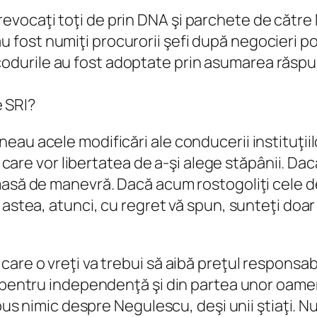
t revocaţi toţi de prin DNA şi parchete de că
au fost numiţi procurorii şefi după negocieri 
codurile au fost adoptate prin asumarea răspu
 SRI?
au acele modificări ale conducerii instituţiilo
ii care vor libertatea de a-şi alege stăpânii. Da
masă de manevră. Dacă acum rostogoliţi cele de
astea, atunci, cu regret vă spun, sunteţi doar 
re o vreţi va trebui să aibă preţul responsabili
e pentru independenţă şi din partea unor oamen
spus nimic despre Negulescu, deşi unii ştiaţi. N