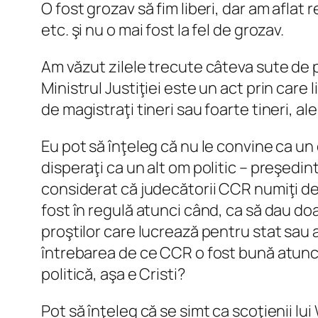
O fost grozav să fim liberi, dar am aflat 
etc. şi nu o mai fost la fel de grozav.
Am văzut zilele trecute câteva sute de 
Ministrul Justiţiei este un act prin care
de magistraţi tineri sau foarte tineri, a
Eu pot să înţeleg că nu le convine ca un o
disperaţi ca un alt om politic – preşedint
considerat că judecătorii CCR numiţi de i
fost în regulă atunci când, ca să dau do
proştilor care lucrează pentru stat sau
întrebarea de ce CCR o fost bună atunci
politică, aşa e Cristi?
Pot să înţeleg că se simt ca scoţienii lui