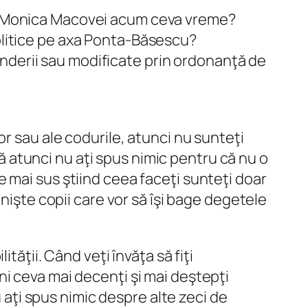
tre Monica Macovei acum ceva vreme?
politice pe axa Ponta-Băsescu?
nderii sau modificate prin ordonanţă de
r sau ale codurile, atunci nu sunteţi
că atunci nu aţi spus nimic pentru că nu o
 mai sus ştiind ceea faceţi sunteţi doar
nişte copii care vor să îşi bage degetele
tăţii. Când veţi învăţa să fiţi
i ceva mai decenţi şi mai deştepţi
u aţi spus nimic despre alte zeci de