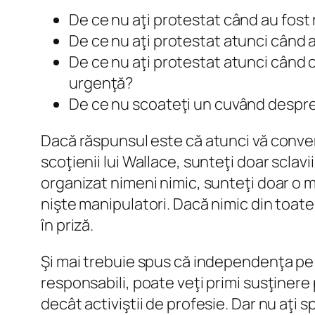
De ce nu aţi protestat când au fos
De ce nu aţi protestat atunci când 
De ce nu aţi protestat atunci când 
urgenţă?
De ce nu scoateţi un cuvând despre
Dacă răspunsul este că atunci vă convene
scoţienii lui Wallace, sunteţi doar sclav
organizat nimeni nimic, sunteţi doar o 
nişte manipulatori. Dacă nimic din toate 
în priză.
Şi mai trebuie spus că independenţa pe ca
responsabili, poate veţi primi susţiner
decât activiştii de profesie. Dar nu aţi 