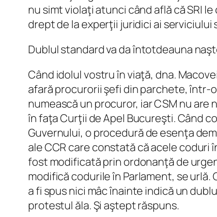
nu simt violaţi atunci când află că SRI l
drept de la experţii juridici ai serviciul
Dublul standard va da întotdeauna naşter
Când idolul vostru în viaţă, dna. Macovei,
afară procurorii şefi din parchete, într-
numească un procuror, iar CSM nu are nic
în faţa Curţii de Apel Bucureşti. Când 
Guvernului, o procedură de esenţa democr
ale CCR care constată că acele coduri î
fost modificată prin ordonanţă de urgen
modifică codurile în Parlament, se urlă. 
a fi spus nici mâc înainte indică un dubl
protestul ăla. Şi aştept răspuns.