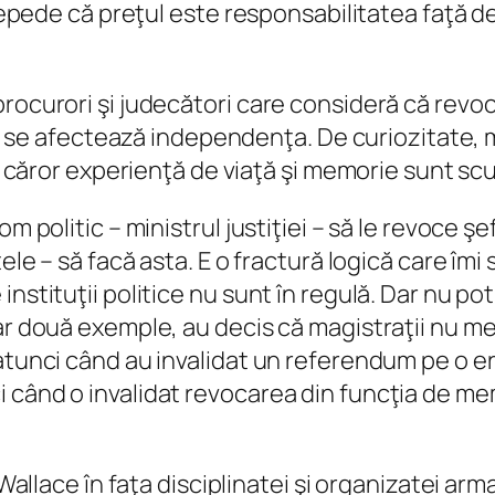
repede că preţul este responsabilitatea faţă de 
procurori şi judecători care consideră că revo
 li se afectează independenţa. De curiozitate, m
le căror experienţă de viaţă şi memorie sunt scu
m politic – ministrul justiţiei – să le revoce şe
ele – să facă asta. E o fractură logică care îmi 
nstituţii politice nu sunt în regulă. Dar nu po
ar două exemple, au decis că magistraţii nu mer
 atunci când au invalidat un referendum pe o e
 când o invalidat revocarea din funcţia de mem
 Wallace în faţa disciplinatei şi organizatei ar