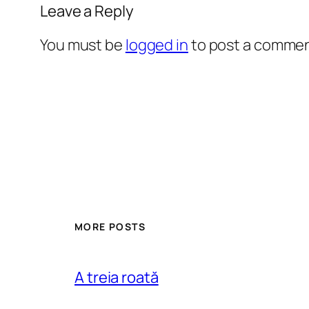
Leave a Reply
You must be
logged in
to post a commen
MORE POSTS
A treia roată