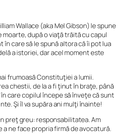
illiam Wallace (aka Mel Gibson) le spune
e moarte, după o viaţă trăită cu capul
în care să le spună altora că îi pot lua
idelă a istoriei, dar acel moment este
ai frumoasă Constituţiei a lumii.
a chestii, de la a fi ţinut în braţe, până
l în care copilul începe să înveţe că sunt
nte. Şi îl va supăra ani mulţi înainte!
un preţ greu: responsabilitatea. Am
e a ne face propria firmă de avocatură.