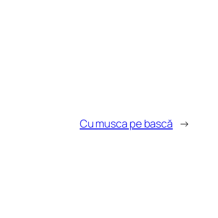
Cu musca pe bască
→