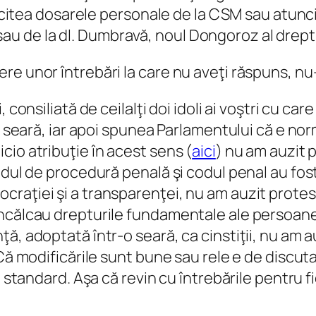
e citea dosarele personale de la CSM sau atunci c
ui sau de la dl. Dumbravă, noul Dongoroz al drept
e unor întrebări la care nu aveţi răspuns, nu-i
 consiliată de ceilalţi doi idoli ai voştri cu car
o seară, iar apoi spunea Parlamentului că e norm
io atribuţie în acest sens (
aici
) nu am auzit p
codul de procedură penală şi codul penal au fo
aţiei şi a transparenţei, nu am auzit protest
ncălcau drepturile fundamentale ale persoanei
ţă, adoptată într-o seară, ca cinstiţii, nu am
Că modificările sunt bune sau rele e de discutat
u standard. Aşa că revin cu întrebările pentru 