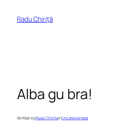
Skip
to
Radu Chiriţă
content
Alba gu bra!
Written by
Radu Chirita
in
Uncategorized