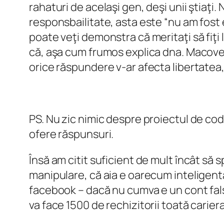
rahaturi de acelaşi gen, deşi unii ştiaţi.
responsbailitate, asta este “nu am fost e
poate veţi demonstra că meritaţi să fiţi 
că, aşa cum frumos explica dna. Macovei,
orice răspundere v-ar afecta libertatea
PS. Nu zic nimic despre proiectul de cod 
ofere răspunsuri.
Însă am citit suficient de mult încât să s
manipulare, că aia e oarecum inteligentă,
facebook – dacă nu cumva e un cont fals
va face 1500 de rechizitorii toată cariera