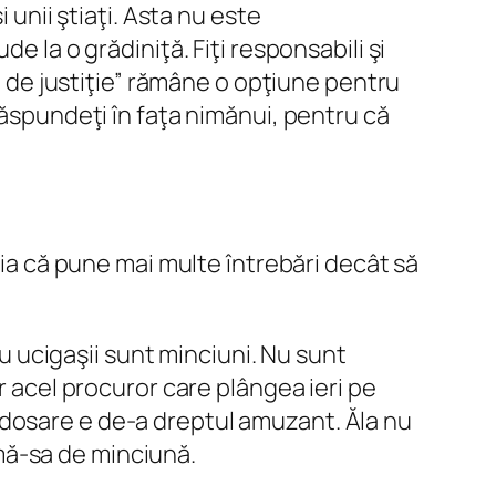
 unii ştiaţi. Asta nu este
e la o grădiniţă. Fiţi responsabili şi
ui de justiţie” rămâne o opţiune pentru
răspundeţi în faţa nimănui, pentru că
ţia că pune mai multe întrebări decât să
cu ucigaşii sunt minciuni. Nu sunt
r acel procuror care plângea ieri pe
 dosare e de-a dreptul amuzant. Ăla nu
n mă-sa de minciună.