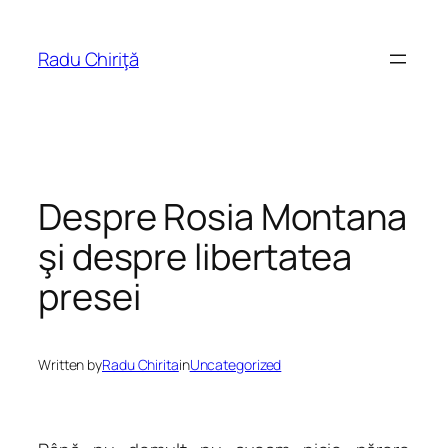
Skip
to
Radu Chiriţă
content
Despre Rosia Montana
şi despre libertatea
presei
Written by
Radu Chirita
in
Uncategorized