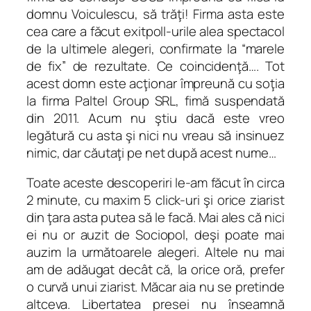
domnu Voiculescu, să trăţi! Firma asta este
cea care a făcut exitpoll-urile alea spectacol
de la ultimele alegeri, confirmate la “marele
de fix” de rezultate. Ce coincidenţă…. Tot
acest domn este acţionar împreună cu soţia
la firma Paltel Group SRL, fimă suspendată
din 2011. Acum nu ştiu dacă este vreo
legătură cu asta şi nici nu vreau să insinuez
nimic, dar căutaţi pe net după acest nume…
Toate aceste descoperiri le-am făcut în circa
2 minute, cu maxim 5 click-uri şi orice ziarist
din ţara asta putea să le facă. Mai ales că nici
ei nu or auzit de Sociopol, deşi poate mai
auzim la următoarele alegeri. Altele nu mai
am de adăugat decât că, la orice oră, prefer
o curvă unui ziarist. Măcar aia nu se pretinde
altceva. Libertatea presei nu înseamnă