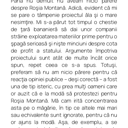
Până nu demult nu aveam nicio părere
despre Roşia Montană. Adică, evident că mi
se pare o tâmpenie proiectul ăla şi o mare
nesimţire. Mi s-a părut tot timpul o chestie
de ţară bananieră să dai unor companii
străine exploatarea materiilor prime pentru o
şpagă serioasă şi nişte minciuni despre cota
de profit a statului. Argumente împotriva
proiectului sunt atât de multe încât orice
spun, repet ceea ce s-a spus. Totuşi,
preferam să nu am nicio părere pentru că
reacţia opiniei publice – deşi corectă – a fost
una de tip isteric, cu prea mulţi oameni care
or auzit că e la modă să protestezi pentru
Roşia Montană. Mă cam irită concentrarea
asta pe o măgărie, în tip ce altele mai mari
sau echivalente sunt ignorate, pentru că nu
or ajuns la modă. Aşa, de exemplu, a se