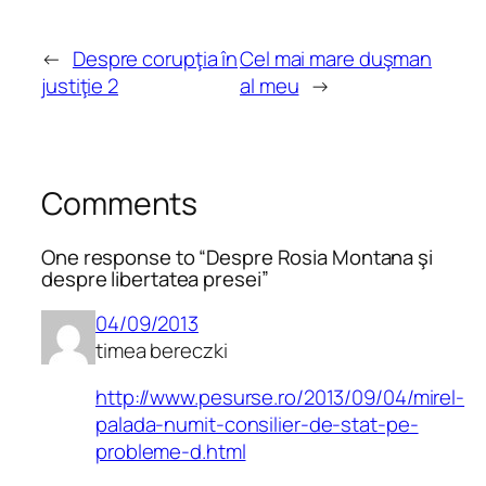
←
Despre corupţia în
Cel mai mare duşman
justiţie 2
al meu
→
Comments
One response to “Despre Rosia Montana şi
despre libertatea presei”
04/09/2013
timea bereczki
http://www.pesurse.ro/2013/09/04/mirel-
palada-numit-consilier-de-stat-pe-
probleme-d.html