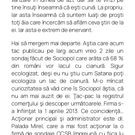
tine însuţi înseamnă că eşti curvă. La propriu.
Iar asta înseamnă că suntem luaţi de proşti
toţi ăia care încercăm să aflăm ceva ştiri de la
ei. Iar asta e extrem de enervant.
Hai să mergem mai departe. Aştia care acum
tac publicau pe larg acum vreo 2 zile un
sondaj făcut de Sociopol care arăta că 68 %
din români vor lacul cu cianură. Sigur
ecologizat, deşi eu nu ştiu cum Satana poţi
ecologiza un lac de cianură. M-o mîncat
curiozitatea să văd cine îs Sociopol ăştia, că
nu am mai auzit de ei. Ţac-pac la registrul
comerţului şi descoper următoarele. Firma s-
a înfiinţat la 1 aprilie 2013. Ce coincidenţă…
Acţionar principal şi administrator este dl.
Palada Mirel, care a mai fost acţionar la o
firmă de sondaje CCSB împreună cu fiica lu