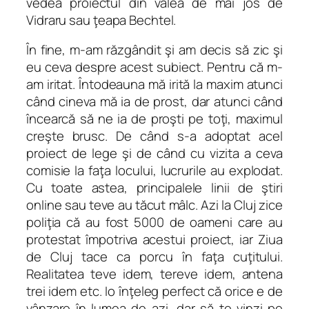
vedea proiectul din valea de mai jos de
Vidraru sau ţeapa Bechtel.
În fine, m-am răzgândit şi am decis să zic şi
eu ceva despre acest subiect. Pentru că m-
am iritat. Întodeauna mă irită la maxim atunci
când cineva mă ia de prost, dar atunci când
încearcă să ne ia de proşti pe toţi, maximul
creşte brusc. De când s-a adoptat acel
proiect de lege şi de când cu vizita a ceva
comisie la faţa locului, lucrurile au explodat.
Cu toate astea, principalele linii de ştiri
online sau teve au tăcut mâlc. Azi la Cluj zice
poliţia că au fost 5000 de oameni care au
protestat împotriva acestui proiect, iar Ziua
de Cluj tace ca porcu în faţa cuţitului.
Realitatea teve idem, tereve idem, antena
trei idem etc. Io înţeleg perfect că orice e de
vânzare în lumea de azi, dar să te vinzi pe