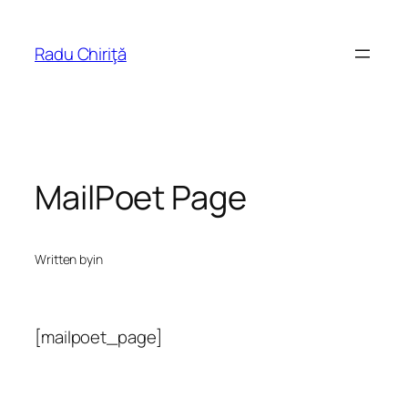
Skip
to
Radu Chiriţă
content
MailPoet Page
Written by
in
[mailpoet_page]