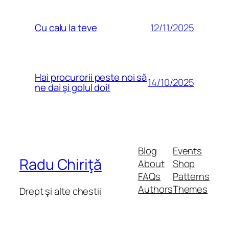
12/11/2025
Cu calu la teve
Hai procurorii peste noi să
14/10/2025
ne dai şi golul doi!
Blog
Events
Radu Chiriţă
About
Shop
FAQs
Patterns
Authors
Themes
Drept şi alte chestii