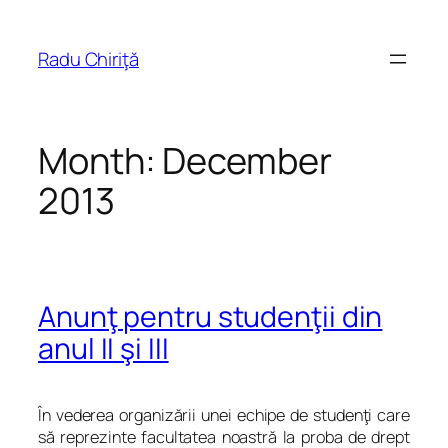
Skip
to
Radu Chiriţă
content
Month:
December
2013
Anunţ pentru studenţii din
anul II şi III
În vederea organizării unei echipe de studenţi care
să reprezinte facultatea noastră la proba de drept