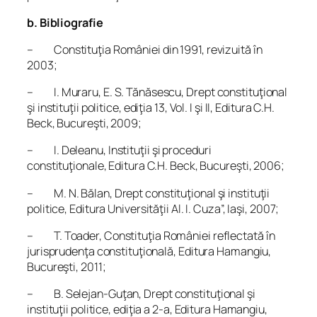
b. Bibliografie
– Constituţia României din 1991, revizuită în
2003;
– I. Muraru, E. S. Tănăsescu,
Drept constituţional
şi instituţii politice,
ediţia 13, Vol. I şi II, Editura C.H.
Beck, Bucureşti, 2009;
– I. Deleanu,
Instituţii şi proceduri
constituţionale
, Editura C.H. Beck, Bucureşti, 2006;
– M. N. Bălan,
Drept constituţional şi instituţii
politice
, Editura Universităţii Al. I. Cuza”, Iaşi, 2007;
– T. Toader,
Constituţia României reflectată în
jurisprudenţa constituţională
, Editura Hamangiu,
Bucureşti, 2011;
– B. Selejan-Guţan,
Drept constituţional şi
instituţii politice,
ediţia a 2-a,
Editura Hamangiu,