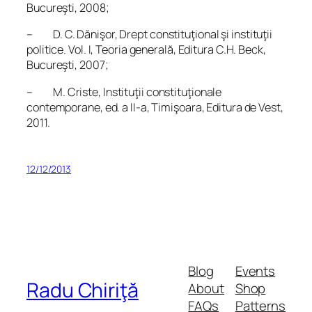
Bucureşti, 2008;
– D. C. Dănişor,
Drept constituţional şi instituţii
politice.
Vol. I,
Teoria generală
, Editura C.H. Beck,
Bucureşti, 2007;
– M. Criste,
Instituţii constituţionale
contemporane
, ed. a II-a, Timişoara, Editura de Vest,
2011.
12/12/2013
Blog
Events
Radu Chiriţă
About
Shop
FAQs
Patterns