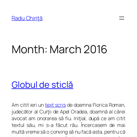
Skip
to
Radu Chiriţă
content
Month:
March 2016
Globul de sticlă
Am citit ieri un
text scris
de doamna Florica Roman,
judecător al Curţii de Apel Oradea, doamnă al cărei
avocat am onorarea să fiu. Iniţial, după ce am citit
textul său, mi s-a făcut rău. Încercasem de mai
multă vreme să o conving să nu facă asta, pentru că