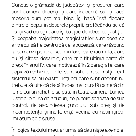
Cunosc o grămadă de judecători şi procurori care
sunt oameni decenţi şi care încearcă să îşi facă
meseria cum pot mai bine. Îşi bagă însă fiecare
dintre ei capul în dosarele proprii, prefăcându-se că
nu îşi văd colegii care îşi bat joc de ideea de justiţie.
Şi degeaba majoritatea magistraţilor sunt ceea ce
ar trebui să fie pentru că cei abuzează, care răspund
la comenzi politice sau militare, care iau mită, care
nu îşi citesc dosarele, care or citit ultima carte de
drept în anul IV, care motivează în 2 paragrafe, care
copiază rechizitorii etc. sunt suficient de mulţi încât
sistemul să nu existe. Toţi cei care sunt decenţi nu
trebuie să uite că dacă în cea mai curată cameră din
lume pui un rahat, o să pută în toată camera. Lumea
justiţiei e plină de abuzuri, de putere scăpată de sub
control, de ascunderea gunoiului sub preş şi de
incompetenţă şi indiferenţă vecină cu nesimţirea.
Îmi asum cele spuse.
În logica textului meu, ar urma să dau nişte exemple.