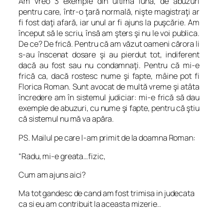
Am vreo 3 exemple din ultima lună, de abuzuri
pentru care, într-o ţară normală, nişte magistraţi ar
fi fost daţi afară, iar unul ar fi ajuns la puşcărie. Am
început să le scriu, însă am şters şi nu le voi publica.
De ce? De frică. Pentru că am văzut oameni cărora li
s-au înscenat dosare şi au pierdut tot, indiferent
dacă au fost sau nu condamnaţi. Pentru că mi-e
frică ca, dacă rostesc nume şi fapte, mâine pot fi
Florica Roman. Sunt avocat de multă vreme şi atâta
încredere am în sistemul judiciar: mi-e frică să dau
exemple de abuzuri, cu nume şi fapte, pentru că ştiu
că sistemul nu mă va apăra.
PS. Mailul pe care l-am primit de la doamna Roman:
“Radu, mi-e greata…fizic,
Cum am ajuns aici?
Ma tot gandesc de cand am fost trimisa in judecata
ca si eu am contribuit la aceasta mizerie..