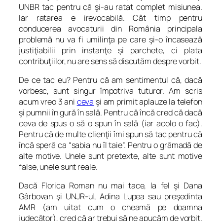
UNBR tac pentru că şi-au ratat complet misiunea.
Iar ratarea e irevocabilă. Cât timp pentru
conducerea avocaturii din România principala
problemă nu va fi umilinţa pe care şi-o încasează
justiţiabilii prin instanţe şi parchete, ci plata
contribuţiilor, nu are sens să discutăm despre vorbit.
De ce tac eu? Pentru că am sentimentul că, dacă
vorbesc, sunt singur împotriva tuturor. Am scris
acum vreo 3 ani
ceva
şi am primit aplauze la telefon
şi pumnii în gură în sală. Pentru că încă cred că dacă
ceva de spus o să o spun în sală (iar acolo o fac).
Pentru că de multe clienţii îmi spun să tac pentru că
încă speră ca “sabia nu îl taie”. Pentru o grămadă de
alte motive. Unele sunt pretexte, alte sunt motive
false, unele sunt reale.
Dacă Florica Roman nu mai tace, la fel şi Dana
Gârbovan şi UNJR-ul, Adina Lupea sau preşedinta
AMR (am uitat cum o cheamă pe doamna
judecător), cred că ar trebui să ne apucăm de vorbit.