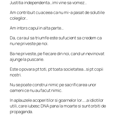
Justitia independenta…imi vine sa vomez..
Am contribuit cu aceea ca nu mi-a pasat de solutiile
colegilor..
Am intors capul in alta parte…
Da, ca raul sa triumfe este sufucient sa credem ca
nu ne priveste pe noi.
Ba ne priveste, pe fiecare din noi, cand un nevinovat
ajunge la puscarie.
Este o povara pt toti, pt toata societatea…si pt copii
nostri.
Nu se poate construi nimic pe sacrificarea unor
oameni ce nu au facut nimic.
In aplauzele acoperitilor si goarnelor lor…..a idiotilor
utili, care iubesc DNA pana la moarte si sunt orbiti de
propaganda.