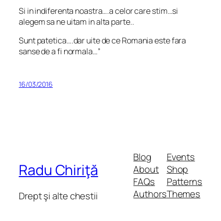
Si in indiferenta noastra….a celor care stim…si
alegem sa ne uitam in alta parte..
Sunt patetica….dar uite de ce Romania este fara
sanse de a fi normala…”
16/03/2016
Blog
Events
Radu Chiriţă
About
Shop
FAQs
Patterns
Authors
Themes
Drept şi alte chestii