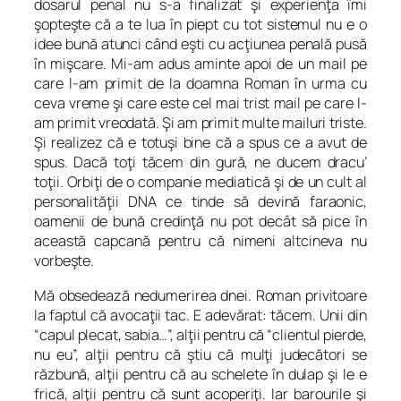
dosarul penal nu s-a finalizat şi experienţa îmi
şopteşte că a te lua în piept cu tot sistemul nu e o
idee bună atunci când eşti cu acţiunea penală pusă
în mişcare. Mi-am adus aminte apoi de un mail pe
care l-am primit de la doamna Roman în urma cu
ceva vreme şi care este cel mai trist mail pe care l-
am primit vreodată. Şi am primit multe mailuri triste.
Şi realizez că e totuşi bine că a spus ce a avut de
spus. Dacă toţi tăcem din gură, ne ducem dracu’
toţii. Orbiţi de o companie mediatică şi de un cult al
personalităţii DNA ce tinde să devină faraonic,
oamenii de bună credinţă nu pot decât să pice în
această capcană pentru că nimeni altcineva nu
vorbeşte.
Mă obsedează nedumerirea dnei. Roman privitoare
la faptul că avocaţii tac. E adevărat: tăcem. Unii din
“capul plecat, sabia…”, alţii pentru că “clientul pierde,
nu eu”, alţii pentru că ştiu că mulţi judecători se
răzbună, alţii pentru că au schelete în dulap şi le e
frică, alţii pentru că sunt acoperiţi. Iar barourile şi